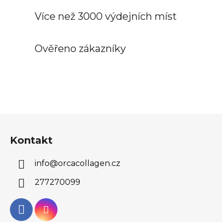
Více než 3000 výdejních míst
Ověřeno zákazníky
Z
á
Kontakt
p
a
info
@
orcacollagen.cz
t
í
277270099