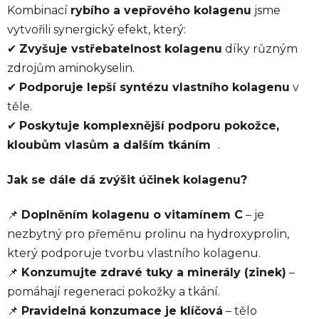
Kombinací
rybího a vepřového kolagenu
jsme
vytvořili synergický efekt, který:
✔
Zvyšuje vstřebatelnost kolagenu
díky různým
zdrojům aminokyselin.
✔
Podporuje lepší syntézu vlastního kolagenu
v
těle.
✔
Poskytuje komplexnější podporu pokožce,
kloubům vlasům a dalším tkáním
.
Jak se dále dá zvýšit účinek kolagenu?
📌
Doplněním kolagenu o vitamínem C
– je
nezbytný pro přeměnu prolinu na hydroxyprolin,
který podporuje tvorbu vlastního kolagenu.
📌
Konzumujte zdravé tuky a minerály (zinek)
–
pomáhají regeneraci pokožky a tkání.
📌
Pravidelná konzumace je klíčová
– tělo