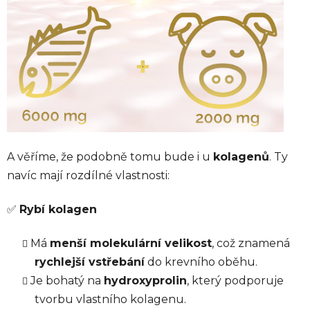
A věříme, že podobně tomu bude i u
kolagenů
. Ty
navíc mají rozdílné vlastnosti:
✅
Rybí kolagen
Má
menší molekulární velikost
, což znamená
rychlejší vstřebání
do krevního oběhu.
Je bohatý na
hydroxyprolin
, který podporuje
tvorbu vlastního kolagenu.