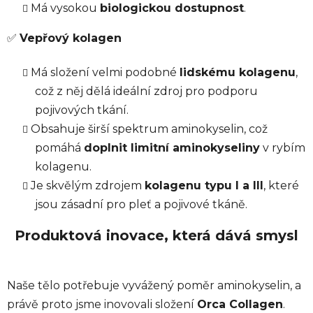
Má vysokou
biologickou dostupnost
.
✅
Vepřový kolagen
Má složení velmi podobné
lidskému kolagenu
,
což z něj dělá ideální zdroj pro podporu
pojivových tkání.
Obsahuje širší spektrum aminokyselin, což
pomáhá
doplnit limitní aminokyseliny
v rybím
kolagenu.
Je skvělým zdrojem
kolagenu typu I a III
, které
jsou zásadní pro pleť a pojivové tkáně.
Produktová inovace, která dává smysl
Naše tělo potřebuje vyvážený poměr aminokyselin, a
právě proto jsme inovovali složení
Orca Collagen
.