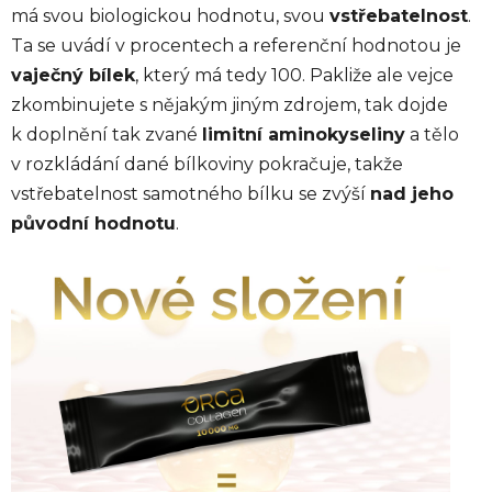
má svou biologickou hodnotu, svou
vstřebatelnost
.
Ta se uvádí v procentech a referenční hodnotou je
vaječný bílek
, který má tedy 100. Pakliže ale vejce
zkombinujete s nějakým jiným zdrojem, tak dojde
k doplnění tak zvané
limitní aminokyseliny
a tělo
v rozkládání dané bílkoviny pokračuje, takže
vstřebatelnost samotného bílku se zvýší
nad jeho
původní hodnotu
.