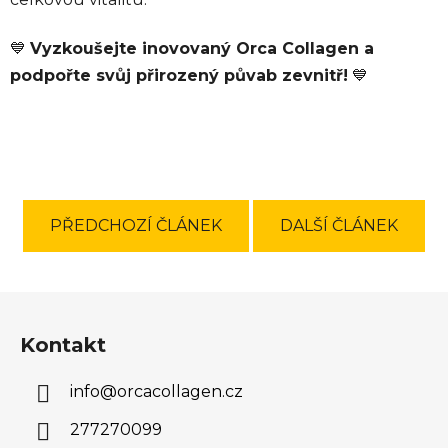
💙
Vyzkoušejte inovovaný Orca Collagen a
podpořte svůj přirozený půvab zevnitř!
💙
PŘEDCHOZÍ ČLÁNEK
DALŠÍ ČLÁNEK
Z
á
Kontakt
p
a
info
@
orcacollagen.cz
t
í
277270099