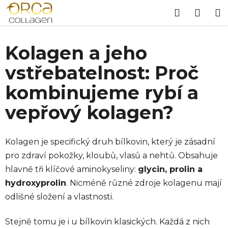
Přejít
Hledat
NÁK
Domů
/
Blog
/
Kolagen a jeho vstřebatelnost: Proč kombinujeme
na
rybí a vepřový kolagen?
obsah
KOŠÍ
Kolagen a jeho
vstřebatelnost: Proč
kombinujeme rybí a
vepřový kolagen?
Kolagen je specifický druh bílkovin, který je zásadní
pro zdraví pokožky, kloubů, vlasů a nehtů. Obsahuje
hlavně tři klíčové aminokyseliny:
glycin, prolin a
hydroxyprolin
. Nicméně různé zdroje kolagenu mají
odlišné složení a vlastnosti.
Stejně tomu je i u bílkovin klasických. Každá z nich